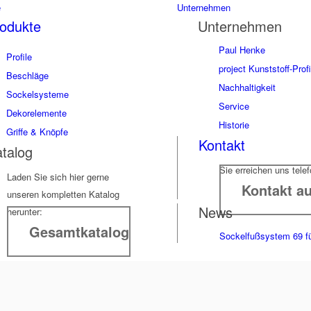
e
Unternehmen
odukte
Unternehmen
Paul Henke
Profile
project Kunststoff-Prof
Beschläge
Nachhaltigkeit
Sockelsysteme
Service
Dekorelemente
Historie
Griffe & Knöpfe
Kontakt
talog
Sie erreichen uns tele
Laden Sie sich hier gerne
Kontakt a
unseren kompletten Katalog
News
herunter:
Gesamtkatalog
Sockelfußsystem 69 fü